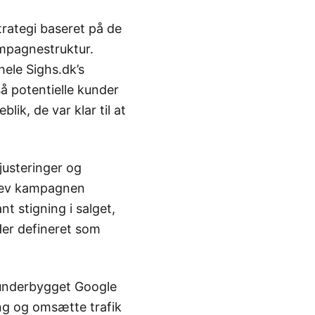
rategi baseret på de
ampagnestruktur.
ele Sighs.dk’s
å potentielle kunder
lik, de var klar til at
usteringer og
blev kampagnen
t stigning i salget,
Her defineret som
I-underbygget Google
ng og omsætte trafik