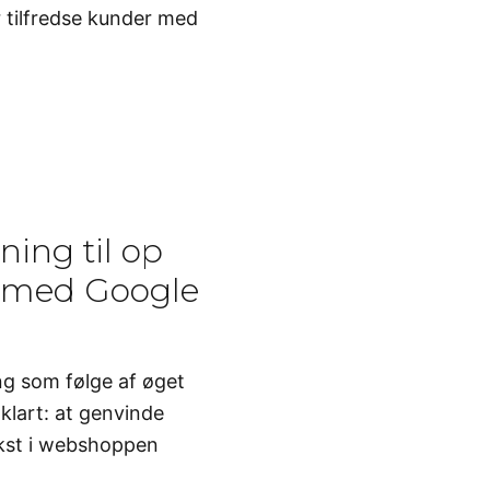
r tilfredse kunder med
ing til op
 med Google
g som følge af øget
klart: at genvinde
kst i webshoppen