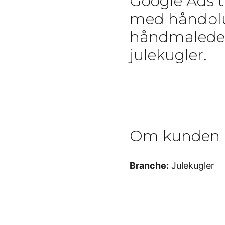
Google Ads t
med håndpl
håndmalede 
julekugler.
Om kunden
Branche:
Julekugler