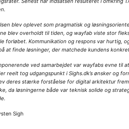
gsrater. Senest har indsatsen resulteret i omkring 1.
n.
lsen blev oplevet som pragmatisk og løsningsoriente
e blev overholdt til tiden, og wayfab viste stor fleksi
e forløbet. Kommunikation og respons var hurtig, og
 på at finde løsninger, der matchede kundens konkre
mponerende ved samarbejdet var wayfabs evne til at
der reelt tog udgangspunkt i Sighs.dk’s ønsker og for
ev deres stærke forståelse for digital arkitektur f
rke, da løsningerne både var teknisk solide og strate
de.
vsten Sigh