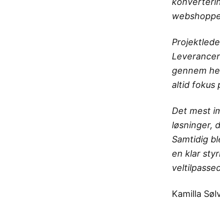
konverterin
webshoppe
Projektlede
Leverancern
gennem hel
altid fokus
Det mest i
løsninger, 
Samtidig bl
en klar sty
veltilpasse
Kamilla Søl