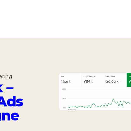
øring
 –
Ads
ne