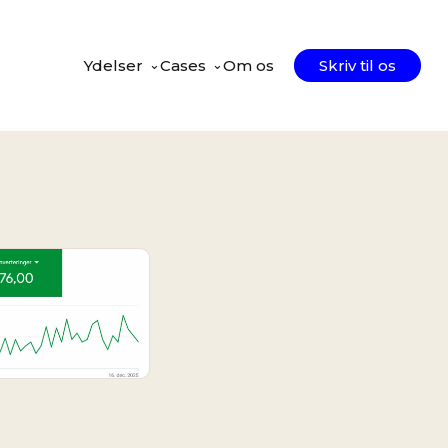
Ydelser
Cases
⌄
Om os
Skriv til os