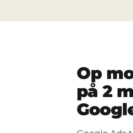
Op mo
på 2 
Googl