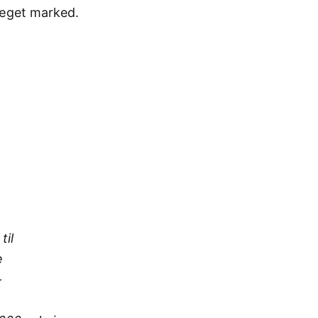
præget marked.
til
e
-