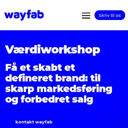
Skriv til os
Værdiworkshop
Få et skabt et
defineret brand: til
skarp markedsføring
og forbedret salg
kontakt wayfab