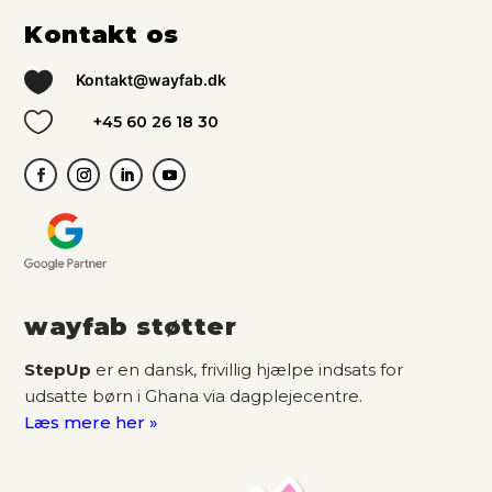
Kontakt os

Kontakt@wayfab.dk

+45 60 26 18 30
wayfab støtter
StepUp
er en dansk, frivillig hjælpe indsats for
udsatte børn i Ghana via dagplejecentre.
Læs mere her »