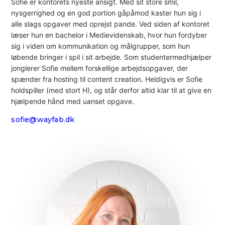
Sofie er kontorets nyeste ansigt. Med sit store smil,
nysgerrighed og en god portion gåpåmod kaster hun sig i
alle slags opgaver med oprejst pande. Ved siden af kontoret
læser hun en bachelor i Medievidenskab, hvor hun fordyber
sig i viden om kommunikation og målgrupper, som hun
løbende bringer i spil i sit arbejde. Som studentermedhjælper
jonglerer Sofie mellem forskellige arbejdsopgaver, der
spænder fra hosting til content creation. Heldigvis er Sofie
holdspiller (med stort H), og står derfor altid klar til at give en
hjælpende hånd med uanset opgave.
sofie@wayfab.dk