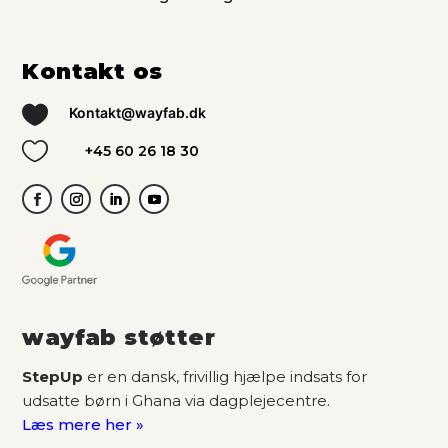
Kontakt os

Kontakt@wayfab.dk

+45 60 26 18 30
wayfab støtter
StepUp
er en dansk, frivillig hjælpe indsats for
udsatte børn i Ghana via dagplejecentre.
Læs mere her »