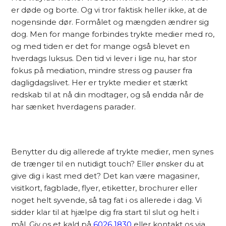
er døde og borte. Og vi tror faktisk heller ikke, at de
nogensinde dør. Formålet og mængden ændrer sig
dog. Men for mange forbindes trykte medier med ro,
og med tiden er det for mange også blevet en
hverdags luksus. Den tid vi lever i lige nu, har stor
fokus på mediation, mindre stress og pauser fra
dagligdagslivet. Her er trykte medier et stærkt
redskab til at nå din modtager, og så endda når de
har sænket hverdagens parader.
Benytter du dig allerede af trykte medier, men synes
de trænger til en nutidigt touch? Eller ønsker du at
give dig i kast med det? Det kan være magasiner,
visitkort, fagblade, flyer, etiketter, brochurer eller
noget helt syvende, så tag fat i os allerede i dag. Vi
sidder klar til at hjælpe dig fra start til slut og helt i
mål. Giv os et kald på
6026 1830
eller kontakt os via