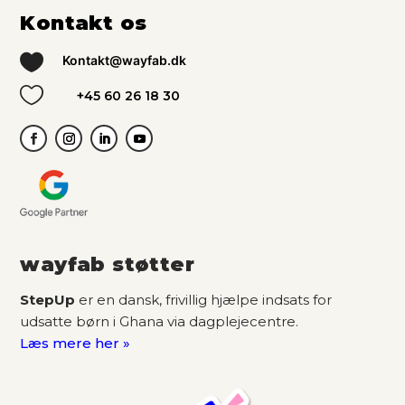
Kontakt os

Kontakt@wayfab.dk

+45 60 26 18 30
wayfab støtter
StepUp
er en dansk, frivillig hjælpe indsats for
udsatte børn i Ghana via dagplejecentre.
Læs mere her »