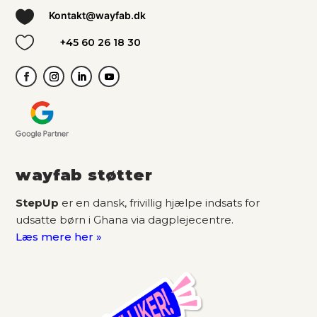

Kontakt@wayfab.dk

+45 60 26 18 30
wayfab støtter
StepUp
er en dansk, frivillig hjælpe indsats for
udsatte børn i Ghana via dagplejecentre.
Læs mere her »