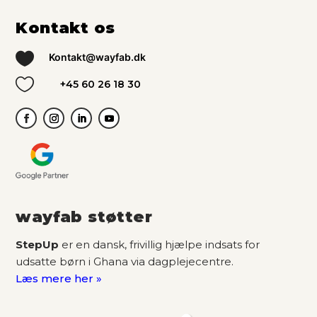
Kontakt os

Kontakt@wayfab.dk

+45 60 26 18 30
wayfab støtter
StepUp
er en dansk, frivillig hjælpe indsats for
udsatte børn i Ghana via dagplejecentre.
Læs mere her »