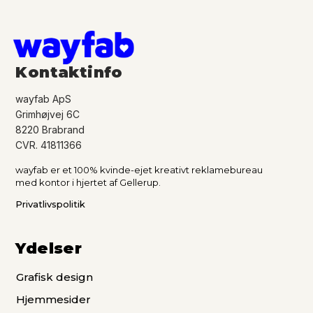
t
i
v
e
Kontaktinfo
:
wayfab ApS
Grimhøjvej 6C
8220 Brabrand
CVR. 41811366
wayfab er et 100% kvinde-ejet kreativt reklamebureau
med kontor i hjertet af Gellerup.
Privatlivspolitik
Ydelser
Grafisk design
Hjemmesider