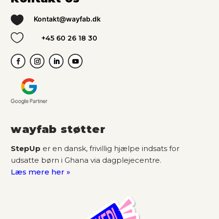

Kontakt@wayfab.dk

+45 60 26 18 30
wayfab støtter
StepUp
er en dansk, frivillig hjælpe indsats for
udsatte børn i Ghana via dagplejecentre.
Læs mere her »