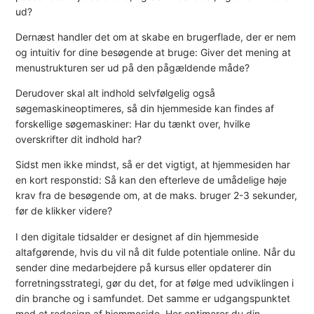
ud?
Dernæst handler det om at skabe en brugerflade, der er nem
og intuitiv for dine besøgende at bruge: Giver det mening at
menustrukturen ser ud på den pågældende måde?
Derudover skal alt indhold selvfølgelig også
søgemaskineoptimeres, så din hjemmeside kan findes af
forskellige søgemaskiner: Har du tænkt over, hvilke
overskrifter dit indhold har?
Sidst men ikke mindst, så er det vigtigt, at hjemmesiden har
en kort responstid: Så kan den efterleve de umådelige høje
krav fra de besøgende om, at de maks. bruger 2-3 sekunder,
før de klikker videre?
I den digitale tidsalder er designet af din hjemmeside
altafgørende, hvis du vil nå dit fulde potentiale online. Når du
sender dine medarbejdere på kursus eller opdaterer din
forretningsstrategi, gør du det, for at følge med udviklingen i
din branche og i samfundet. Det samme er udgangspunktet
med et redesign af hjemmeside. Her optimerer du din