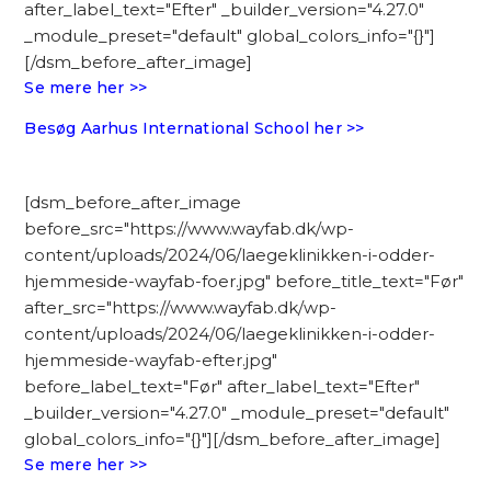
after_label_text="Efter" _builder_version="4.27.0"
_module_preset="default" global_colors_info="{}"]
[/dsm_before_after_image]
Se mere her >>
Besøg Aarhus International School her >>
[dsm_before_after_image
before_src="https://www.wayfab.dk/wp-
content/uploads/2024/06/laegeklinikken-i-odder-
hjemmeside-wayfab-foer.jpg" before_title_text="Før"
after_src="https://www.wayfab.dk/wp-
content/uploads/2024/06/laegeklinikken-i-odder-
hjemmeside-wayfab-efter.jpg"
before_label_text="Før" after_label_text="Efter"
_builder_version="4.27.0" _module_preset="default"
global_colors_info="{}"][/dsm_before_after_image]
Se mere her >>