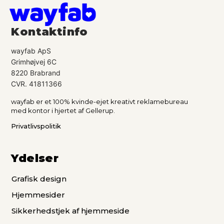
v
e
Kontaktinfo
:
wayfab ApS
Grimhøjvej 6C
8220 Brabrand
CVR. 41811366
wayfab er et 100% kvinde-ejet kreativt reklamebureau
med kontor i hjertet af Gellerup.
Privatlivspolitik
Ydelser
Grafisk design
Hjemmesider
Sikkerhedstjek af hjemmeside