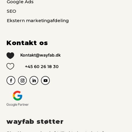
Google Ads
SEO
Ekstern marketingafdeling
Kontakt os

Kontakt@wayfab.dk

+45 60 26 18 30
wayfab støtter