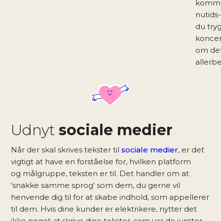
komma
nutids-
du try
koncen
om det
allerbe
Udnyt
sociale medier
Når der skal skrives tekster til
sociale medier
, er det
vigtigt at have en forståelse for, hvilken platform
og målgruppe, teksten er til. Det handler om at
'snakke samme sprog' som dem, du gerne vil
henvende dig til for at skabe indhold, som appellerer
til dem. Hvis dine kunder er elektrikere, nytter det
ikke noget at skrive dine tekster, som var de jurister.