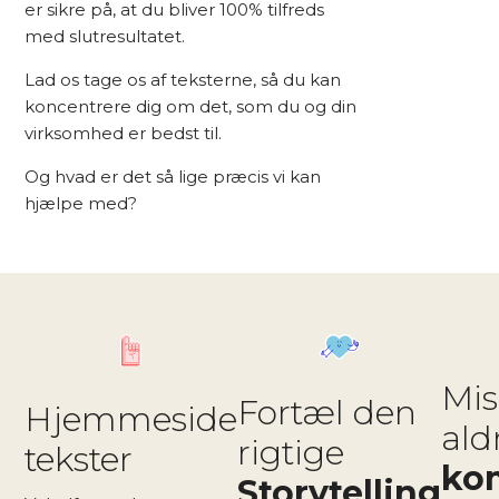
er sikre på, at du bliver 100% tilfreds
med slutresultatet.
Lad os tage os af teksterne, så du kan
koncentrere dig om det, som du og din
virksomhed er bedst til.
Og hvad er det så lige præcis vi kan
hjælpe med?
Mis
Fortæl den
Hjemmeside
ald
rigtige
tekster
ko
Storytelling