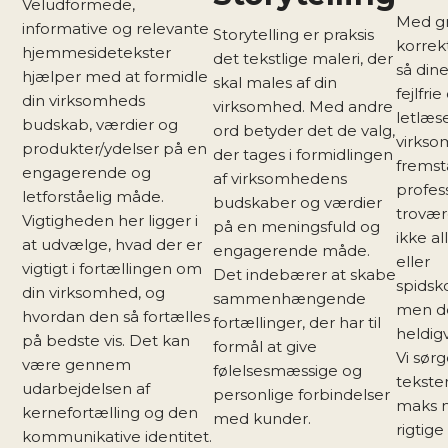
Veludformede,
Med g
informative og relevante
Storytelling er praksis
korrek
hjemmesidetekster
det tekstlige maleri, der
så dine
hjælper med at formidle
skal males af din
fejlfrie
din virksomheds
virksomhed. Med andre
letlæse
budskab, værdier og
ord betyder det de valg,
virks
produkter/ydelser på en
der tages i formidlingen
frems
engagerende og
af virksomhedens
profes
letforståelig måde.
budskaber og værdier
trovær
Vigtigheden her ligger i
på en meningsfuld og
ikke al
at udvælge, hvad der er
engagerende måde.
eller
vigtigt i fortællingen om
Det indebærer at skabe
spids
din virksomhed, og
sammenhængende
men d
hvordan den så fortælles
fortællinger, der har til
heldig
på bedste vis. Det kan
formål at give
Vi sørg
være gennem
følelsesmæssige og
tekster
udarbejdelsen af
personlige forbindelser
maks 
kernefortælling og den
med kunder.
rigtige
kommunikative identitet.