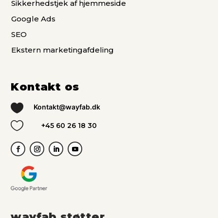
Sikkerhedstjek af hjemmeside
Google Ads
SEO
Ekstern marketingafdeling
Kontakt os

Kontakt@wayfab.dk

+45 60 26 18 30
wayfab støtter