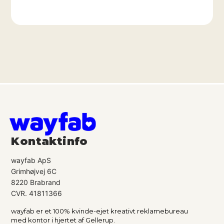
A
l
t
e
r
n
a
t
i
v
e
Kontaktinfo
:
wayfab ApS
Grimhøjvej 6C
8220 Brabrand
CVR. 41811366
wayfab er et 100% kvinde-ejet kreativt reklamebureau
med kontor i hjertet af Gellerup.