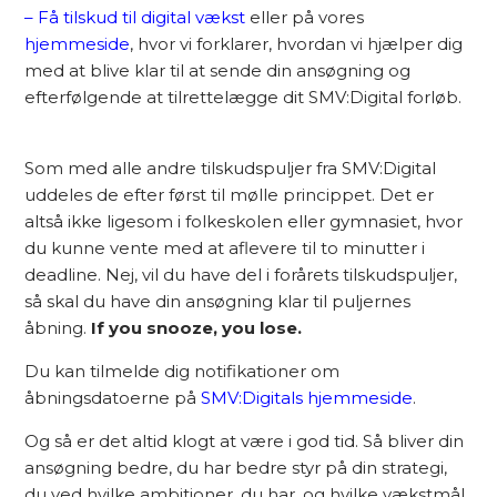
– Få tilskud til digital vækst
eller på vores
hjemmeside
, hvor vi forklarer, hvordan vi hjælper dig
med at blive klar til at sende din ansøgning og
efterfølgende at tilrettelægge dit SMV:Digital forløb.
Som med alle andre tilskudspuljer fra SMV:Digital
uddeles de efter først til mølle princippet. Det er
altså ikke ligesom i folkeskolen eller gymnasiet, hvor
du kunne vente med at aflevere til to minutter i
deadline. Nej, vil du have del i forårets tilskudspuljer,
så skal du have din ansøgning klar til puljernes
åbning.
If you snooze, you lose.
Du kan tilmelde dig notifikationer om
åbningsdatoerne på
SMV:Digitals hjemmeside
.
Og så er det altid klogt at være i god tid. Så bliver din
ansøgning bedre, du har bedre styr på din strategi,
du ved hvilke ambitioner, du har, og hvilke vækstmål