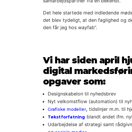
samarbejdspartner fra en bekendt.
Det hele startede med indledende møder.
det blev tydeligt, at den faglighed og d
den får jeg hos wayfab”.
Vi har siden april
digital markedsfør
opgaver som:
Designskabelon til nyhedsbrev
Nyt velkomstflow (automation) til ny
,
tidslinjer m.m. til 
Grafiske modeller
blandt andet ifm. n
Tekstforfatning
Udarbejdelse af strategi samt rådgiv
og