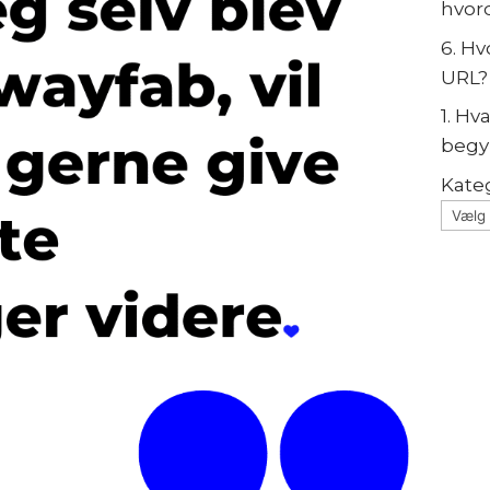
hvor
6. H
URL?
1. Hv
begy
Kate