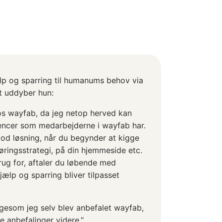
lp og sparring til humanums behov via
et uddyber hun:
os wayfab, da jeg netop herved kan
encer som medarbejderne i wayfab har.
god løsning, når du begynder at kigge
øringsstrategi, på din hjemmeside etc.
rug for, aftaler du løbende med
ælp og sparring bliver tilpasset
igesom jeg selv blev anbefalet wayfab,
e anbefalinger videre.”