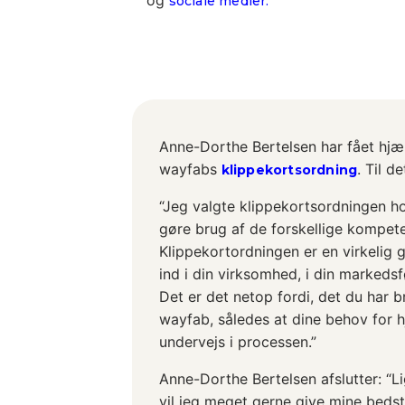
sociale medier.
Anne-Dorthe Bertelsen har fået hjæ
wayfabs
. Til d
klippekortsordning
“Jeg valgte klippekortsordningen h
gøre brug af de forskellige kompet
Klippekortordningen er en virkelig 
ind i din virksomhed, i din markedsf
Det er det netop fordi, det du har b
wayfab, således at dine behov for hj
undervejs i processen.”
Anne-Dorthe Bertelsen afslutter: “L
vil jeg meget gerne give mine bedst