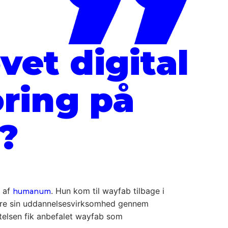
vet digital
ring på
?
r af
. Hun kom til wayfab tilbage i
humanum
øre sin uddannelsesvirksomhed gennem
telsen fik anbefalet wayfab som