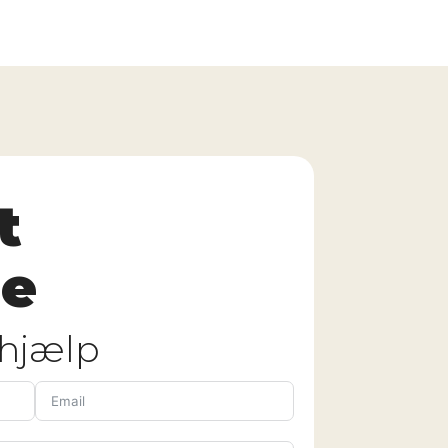
t
e
 hjælp