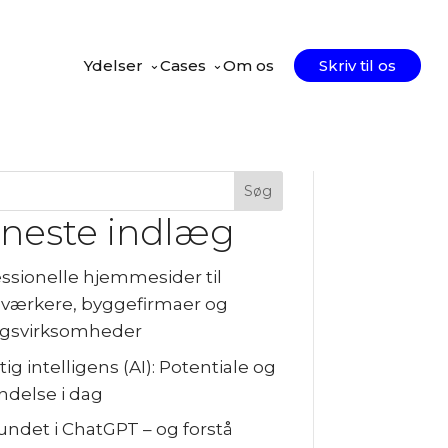
Ydelser
Cases
⌄
Om os
Skriv til os
Søg
neste indlæg
ssionelle hjemmesider til
værkere, byggefirmaer og
gsvirksomheder
ig intelligens (AI): Potentiale og
ndelse i dag
fundet i ChatGPT – og forstå