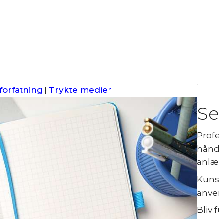
forfatning
|
Trykte medier
Se
Profe
hånd
anlæ
Kunst
anve
Bliv 