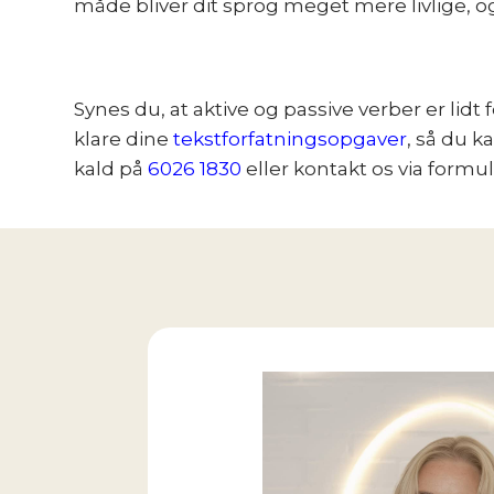
måde bliver dit sprog meget mere livlige, og 
Synes du, at aktive og passive verber er lidt
klare dine
tekstforfatningsopgaver
, så du k
kald på
6026 1830
eller kontakt os via formu