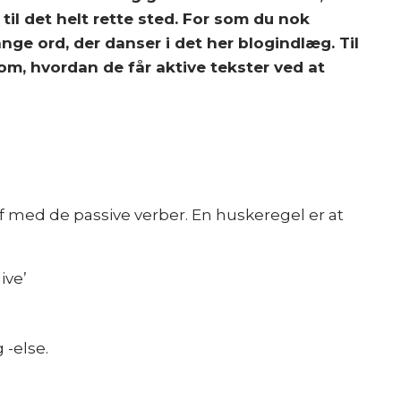
il det helt rette sted. For som du nok
nge ord, der danser i det her blogindlæg. Til
om, hvordan de får aktive tekster ved at
g af med de passive verber. En huskeregel er at
ive’
 -else.