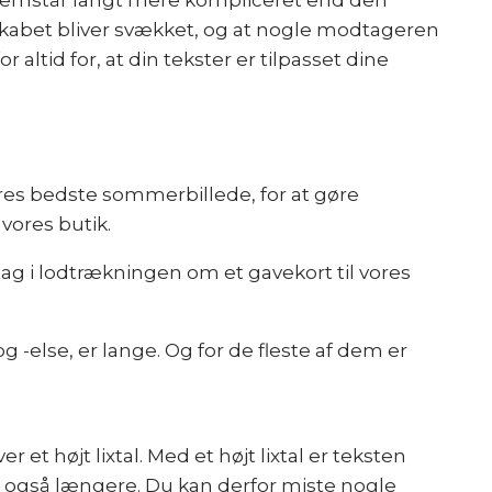
fremstår langt mere kompliceret end den
dskabet bliver svækket, og at nogle modtageren
altid for, at din tekster er tilpasset dine
deres bedste sommerbillede, for at gøre
 vores butik.
tag i lodtrækningen om et gavekort til vores
g -else, er lange. Og for de fleste af dem er
et højt lixtal. Med et højt lixtal er teksten
 også længere. Du kan derfor miste nogle