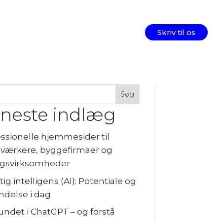
Skriv til os
Søg
neste indlæg
ssionelle hjemmesider til
værkere, byggefirmaer og
gsvirksomheder
ig intelligens (AI): Potentiale og
ndelse i dag
fundet i ChatGPT – og forstå