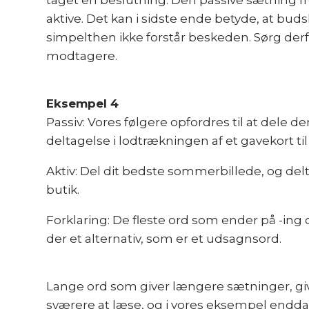
taget en beslutning. Den passive sætning 
aktive. Det kan i sidste ende betyde, at bu
simpelthen ikke forstår beskeden. Sørg derfor 
modtagere.
Eksempel 4
Passiv: Vores følgere opfordres til at dele 
deltagelse i lodtrækningen af et gavekort til
Aktiv: Del dit bedste sommerbillede, og del
butik.
Forklaring: De fleste ord som ender på -ing o
der et alternativ, som er et udsagnsord.
Lange ord som giver længere sætninger, giver 
sværere at læse, og i vores eksempel endda