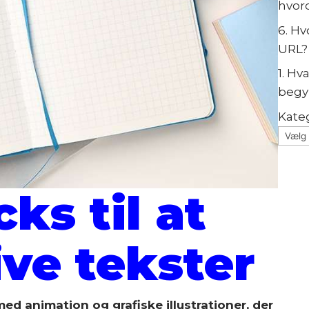
hvor
6. H
URL?
1. Hv
begy
Kate
cks til at
ive tekster
med animation og grafiske illustrationer, der